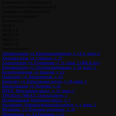
Калининско-Солнцевская
0
Серпуховско-Тимирязевская
0
Люблинско-Дмитровская
0
Большая кольцевая
0
Бутовская
0
МЦК
0
МЦД-1
0
МЦД-2
0
МЦД-3
0
МЦД-4
0
Некрасовская
0
Авиамоторная, ул. Красноказарменная, д. 14 А, корп. 6
Автозаводская, ул. Сайкина, д. 21
Алексеевская, ул. Годовикова, д. 11, корп. 5 (ЖК iLove)
Бабушкинская, ул. Лётчика Бабушкина, д. 39, корп. 3
Багратионовская, ул. Барклая, д. 12
Царицыно, ул. Бирюлевская, д. 43
Борисово, ул. Борисовские пруды, д. 18, корп. 1
Братиславская, ул. Перерва, д. 41
ВДНХ, Ярославское шоссе, д. 12, корп. 2
ТРК Вегас, МКАД, 24-й километр, 1
Волоколамская, Пятницкое шоссе, д. 7
Владыкино, Нововладыкинский проезд, д. 1, корп. 2
Жулебино, 3-е Почтовое отделение, д. 76
Щелковская, ул. 3-я Парковая, д. 61