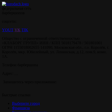
федеральная сеть
барбершопов
соцсети:
YOUT
VK
TIK
Общество с ограниченной ответственностью
«КЛАБОРГ ГРУПП» ИНН / КПП 5018179478 / 501801001
ОГРН 1155018002655 141090, Московская обл., г.о. Королёв, г.
Королёв, мкр. Юбилейный, ул. Ленинская, д.12, пом.9, комн.
1А.
Телефон барбершопа
Адрес: , ,
Запишитесь через приложение:
Быстрые ссылки
Выберите город
Франшиза