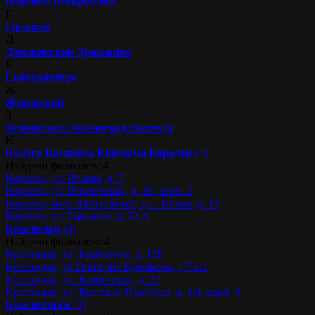
Воронеж
Воскресенск
Г
Грозный
Д
Дзержинский
Дрожжино
Е
Екатеринбург
Ж
Жуковский
З
Зеленогорск
Зеленоград
Златоуст
К
Калуга
Каспийск
Кинешма
Королев
(4)
Найдено филиалов: 4
Королев, ул. Исаева, д. 7
Королев, ул. Пионерская, д. 15, корп. 2
Королев, мкр. Юбилейный, ул. Лесная, д. 12
Королев, ул. Горького, д. 33 А
Краснодар
(4)
Найдено филиалов: 4
Краснодар, ул. Будённого, д. 129
Краснодар, ул.Григория Булгакова, д.7 к.1
Краснодар, ул. Казбекская, д. 17
Краснодар, ул. Красных Партизан, д. 1/4, корп. 9
Красногорск
(2)