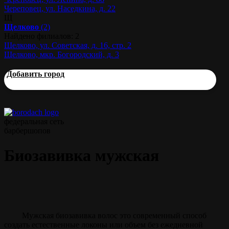
Череповец, ул. Наседкина, д. 22
Щ
Щелково
(2)
Найдено филиалов: 2
Щелково, ул. Советская, д. 16, стр. 2
Щелково, мкр. Богородский, д. 3
Добавить город
федеральная сеть
барбершопов
Биозавивка мужская
Мужская биозавивка волос это современный способ
создать естественные локоны или объем без ежедневной