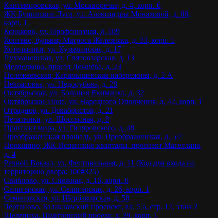
Кантемировская, ул. Москворечье, д. 4, корп. 6
ЖК Бунинские Луга, ул. Александры Монаховой, д. 88,
корп. 1
Коньково, ул. Профсоюзная, д. 109
Коптево, бульвар Матроса Железняка, д. 33, корп. 1
Котельники, ул. Кузьминская, д. 17
Лухмановская, ул. Святоозерская, д. 13
Медведково, проезд Дежнёва, д. 23
Полежаевская, Карамышевская набережная, д. 2 А
Некрасовка, ул. Недорубова, д. 28
Октябрьская, ул. Большая Якиманка, д. 32
Октябрьское Поле, ул. Народного Ополчения, д. 42, корп. 1
Отрадное, ул. Декабристов, д. 21
Печатники, ул. Шоссейная, д. 8
Проспект мира, ул. Гиляровского, д. 48
Преображенская площадь, ул. Преображенская, д. 5/7
Прокшино, ЖК Испанские кварталы, проспект Магеллана,
д. 4
Речной Вокзал, ул. Фестивальная, д. 11 (Код для входа на
территорию двора: 100#325)
Свиблово, ул. Снежная, д. 16, корп. 6
Селигерская, ул. Селигерская, д. 26, корп. 1
Семеновская, ул. Щербаковская, д. 58
Чертаново, Балаклавский проспект, вл. 5 а, стр. 12, этаж 2
Шелепиха, Шмитовский проезд, д. 39, корп. 1