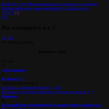
Выберите город
Франшиза
Вакансии в команду
Академия
Барберов
Магазин косметики
Прайс
Услуги
Контакты
YOUT
VK
GO
Вы находитесь в г.
?
Да
Нет
Не выбирать город
Выберите город
Россия
А
Александров
Б
Балашиха
(2)
Найдено филиалов: 2
Балашиха, проспект Ленина, д. 23/5
Балашиха, мкр. Новое Павлино, Косинское шоссе, д. 7
Боброво
В
Великий Новгород
Видное
Владимир
Волгоград
Вологда