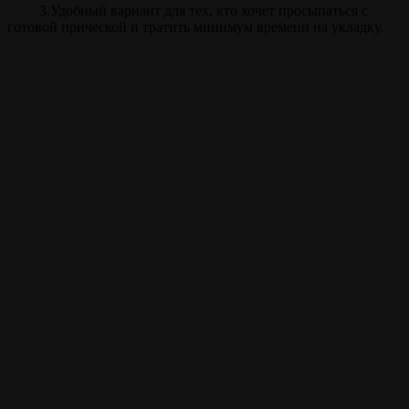
3.Удобный вариант для тех, кто хочет просыпаться с
готовой прической и тратить минимум времени на укладку.
Прайс
Биозавивка
70 мин.
от 3900 ₽
Внимание!
Цены на сайте и барбершопе могут различаться, узнавайте
точную цену у администратора!
Полный список услуг
Записаться на стрижку
Записываться на ваши
любимые услуги стало
ещё проще с
мобильным
приложением borodach