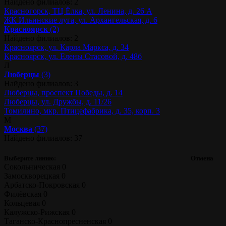
Найдено филиалов: 2
Красногорск, ТЦ Ёлка, ул. Ленина, д. 26 А
ЖК Ильинские луга, ул. Архангельская, д. 6
Красноярск
(2)
Найдено филиалов: 2
Красноярск, ул. Карла Маркса, д. 34
Красноярск, ул. Елены Стасовой, д. 48б
Л
Люберцы
(3)
Найдено филиалов: 3
Люберцы, проспект Победы, д. 14
Люберцы, ул. Дружбы, д. 11/26
Томилино, мкр. Птицефабрика, д. 35, корп. 3
М
Москва
(37)
Найдено филиалов: 37
Выберите линию:
Отмена
Сокольническая
0
Замоскворецкая
0
Арбатско-Покровская
0
Филёвская
0
Кольцевая
0
Калужско-Рижская
0
Таганско-Краснопресненская
0